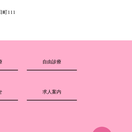
町111
療
自由診療
せ
求人案内