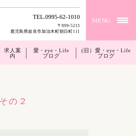
TEL.0995-62-1010
MENU
〒899-5213
鹿児島県姶良市加治木町朝日町111
求人案
愛・eye・Life
(旧）愛・eye・Life
内
ブログ
ブログ
その２