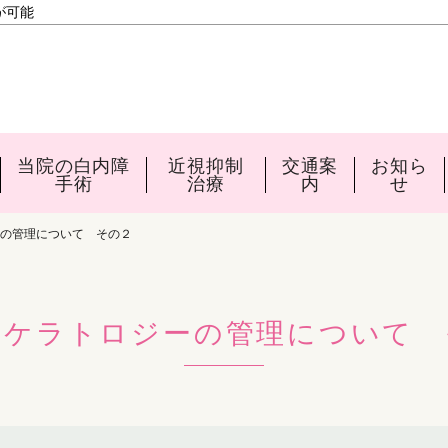
が可能
当院の白内障
近視抑制
交通案
お知ら
手術
治療
内
せ
の管理について その２
ソケラトロジーの管理について 