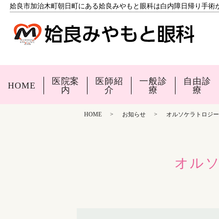
姶良市加治木町朝日町にある姶良みやもと眼科は白内障日帰り手術
医院案
医師紹
一般診
自由診
HOME
内
介
療
療
HOME
お知らせ
オルソケラトロジー
オル