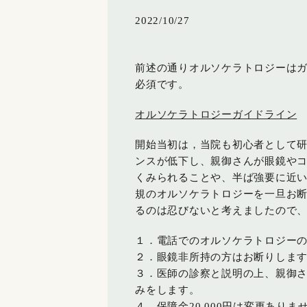
2022/10/27
前述の通りオルソケラトロジーはガ
必須です。
オルソケラトロジーガイドライン
開始当初は，当院も初心者として
ンスが低下し、親御さんが眼鏡や
くみられることや、半ば強要に近
規のオルソケラトロジーを一旦お
るのは忍びないと考えましたので
１．電話でのオルソケラトロジー
２．眼鏡非所持の方はお断りしま
３．医師の診察と説明の上、親御
みをします。
４．保障金20,000円は変更ありま