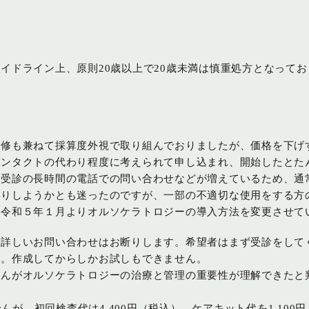
イドライン上、原則20歳以上で20歳未満は慎重処方となってお
研修も兼ねて採算度外視で取り組んでおりましたが、価格を下げ
コンタクトの代わり程度に考えられて申し込まれ、開始したとた
い受診の長時間の電話での問い合わせなどが増えているため、通
断りしようかとも迷ったのですが、一部の不適切な使用をする方
、令和５年１月よりオルソケラトロジーの導入方法を変更させて
の詳しいお問い合わせはお断りします。希望者はまず受診をして
す。作成してからしかお試しもできません。
さんがオルソケラトロジーの治療と管理の重要性が理解できたと
せんが、初回検査代は4,400円（税込）、ケアキット代を1,10