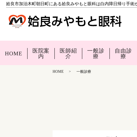
姶良市加治木町朝日町にある姶良みやもと眼科は白内障日帰り手術
医院案
医師紹
一般診
自由診
HOME
内
介
療
療
HOME
一般診療