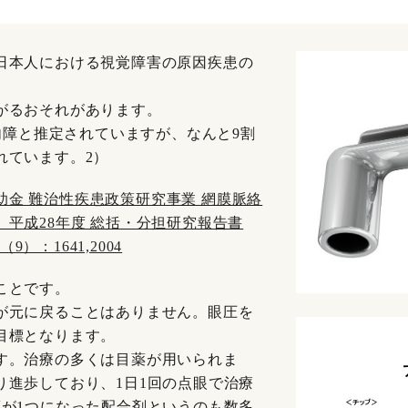
日本人における視覚障害の原因疾患の
がるおそれがあります。
緑内障と推定されていますが、なんと9割
れています。2）
補助金 難治性疾患政策研究事業 網膜脈絡
平成28年度 総括・分担研究報告書
 111（9）：1641,2004
ことです。
が元に戻ることはありません。眼圧を
目標となります。
す。治療の多くは目薬が用いられま
り進歩しており、1日1回の点眼で治療
薬が1つになった配合剤というのも数多