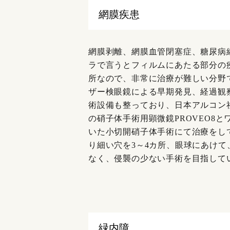
網膜疾患
網膜剥離、網膜血管閉塞症、糖尿病
ラで言うとフィルムにあたる部分の
所なので、非常に治療が難しい分野
ザー検眼鏡による早期発見、経過観
術設備も整っており、日本アルコン
の硝子体手術用顕微鏡PROVEO8と
いた小切開硝子体手術にて治療をして
り細い穴を3～4カ所、眼球にあけ
なく、侵襲の少ない手術を目指して
緑内障