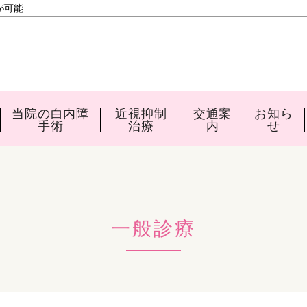
が可能
当院の白内障
近視抑制
交通案
お知ら
手術
治療
内
せ
一般診療