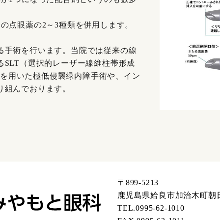
の点眼薬の2～3種類を併用します。
る手術を行います。当院では従来の線
SLT（選択的レーザー線維柱帯形成
ntを用いた極低侵襲緑内障手術や、イン
り組んでおります。
〒899-5213
鹿児島県姶良市加治木町朝日
TEL.0995-62-1010