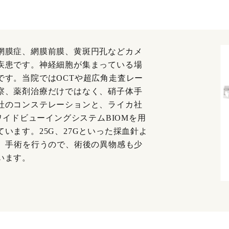
網膜症、網膜前膜、黄斑円孔などカメ
疾患です。神経細胞が集まっている場
です。当院ではOCTや超広角走査レー
察、薬剤治療だけではなく、硝子体手
社のコンステレーションと、ライカ社
ワイドビューイングシステムBIOMを用
います。25G、27Gといった採血針よ
て、手術を行うので、術後の異物感も少
います。