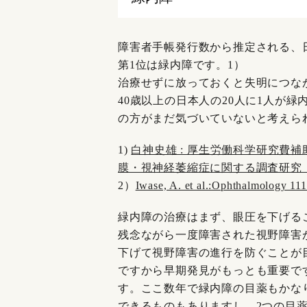
障害者手帳発行数から推定される、
第1位は緑内障です。1）
治療せずに放っておくと失明につな
40歳以上の日本人の20人に1人が
の方がまだ気づいていないと考えら
1)
白神史雄 : 厚生労働科学研究費
膜・視神経萎縮症に関する調査研究 
2）
Iwase, A. et al.:Ophthalmology
緑内障の治療はまず、眼圧を下げる
残念ながら一度障害された視野障害
下げて視野障害の進行を防ぐことが
ですから早期発見がもっとも重要で
す。ここ数年で緑内障の目薬もかな
できるものもありますし、2つの目